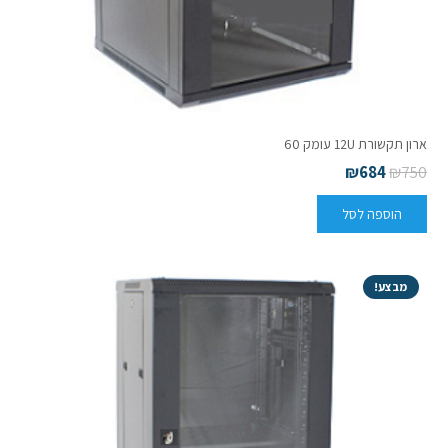
ארון תקשורת 12U עומק 60
₪
684
₪
750
הוספה לסל
מבצע!