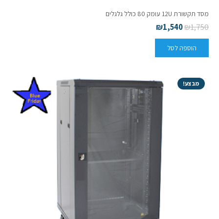
מסד תקשורת 12U עומק 80 כולל גלגלים
₪
1,540
₪
1,750
הוספה לסל
מבצע!