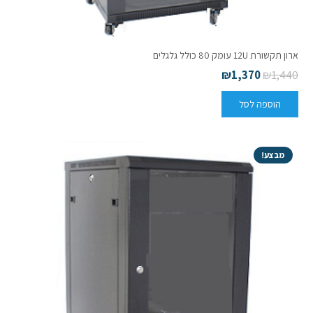
ארון תקשורת 12U עומק 80 כולל גלגלים
₪
1,370
₪
1,440
הוספה לסל
מבצע!