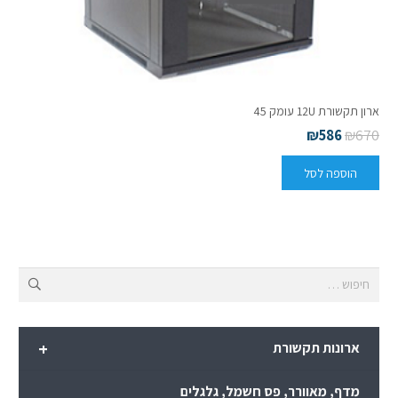
ארון תקשורת 12U עומק 45
₪
586
₪
670
הוספה לסל
חיפוש:
+
ארונות תקשורת
מדף, מאוורר, פס חשמל, גלגלים