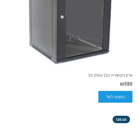
ארון תקשורת 12U עומק 50
₪
580
הוספה לסל
מבצע!