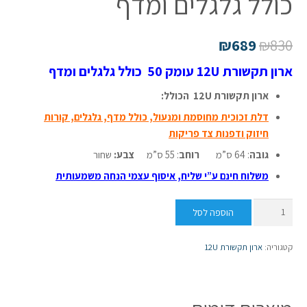
כולל גלגלים ומדף
₪
689
₪
830
ארון תקשורת 12U עומק 50 כולל גלגלים ומדף
ארון תקשורת 12U הכולל:
דלת זכוכית מחוסמת ומנעול, כולל מדף, גלגלים, קורות
חיזוק ודפנות צד פריקות
גובה
: 64 ס”מ
רוחב
: 55 ס”מ
צבע:
שחור
משלוח חינם ע”י שליח,
איסוף עצמי הנחה משמעותית
כמות
הוספה לסל
של
ארון
קטגוריה:
ארון תקשורת 12U
תקשורת
12U
עומק
50