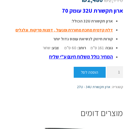
ארון תקשורת 32U עומק 70
ארון תקשורת 32U הכולל
:
דלת קדמית מתכת מחוררת ומנעול , דפנות פריקות וגלגלים
קורות חיזוק לנשיאת עומס גדול יותר
גובה
: 161 ס”מ
רוחב:
60 ס”מ
צבע:
שחור
המחיר כולל משלוח חינם ע”י שליח
כמות
הוספה לסל
של
ארון
קטגוריה:
ארון תקשורת 27U - 34U
תקשורת
32U
עומק
מוצרים דומים
70