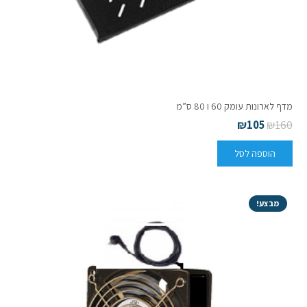
מדף לארונות עומק 60 ו 80 ס”מ
₪
105
₪
160
הוספה לסל
מבצע!