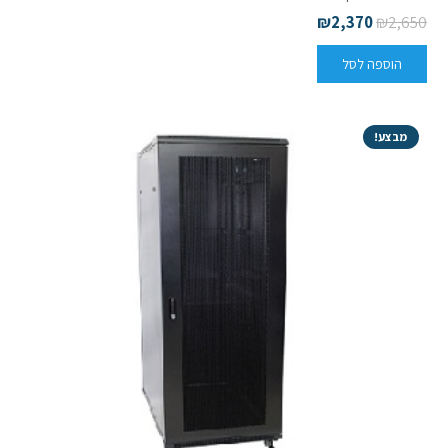
₪
2,370
₪
2,650
הוספה לסל
מבצע!