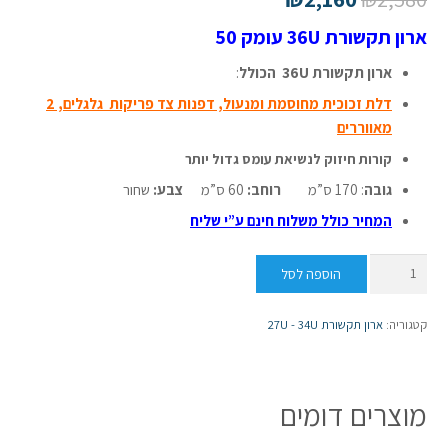
ארון תקשורת 36U עומק 50
ארון תקשורת 36U הכולל
:
דלת זכוכית מחוסמת ומנעול, דפנות צד פריקות גלגלים, 2
מאווררים
קורות חיזוק לנשיאת עומס גדול יותר
גובה
: 170 ס”מ
רוחב:
60 ס”מ
צבע:
שחור
המחיר כולל משלוח חינם ע”י שליח
כמות
הוספה לסל
של
ארון
קטגוריה:
ארון תקשורת 27U - 34U
תקשורת
36U
עומק
מוצרים דומים
50