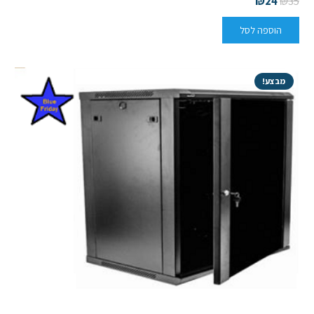
₪
24
₪
35
הוספה לסל
מבצע!