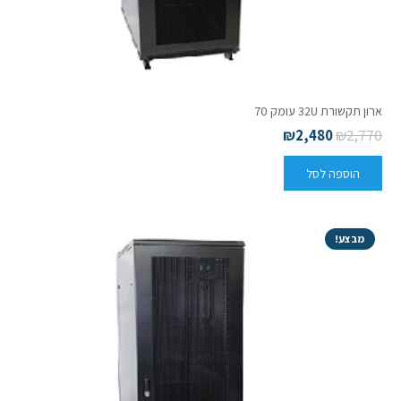
ארון תקשורת 32U עומק 70
₪
2,480
₪
2,770
הוספה לסל
מבצע!