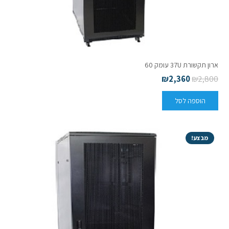
ארון תקשורת 37U עומק 60
₪
2,360
₪
2,800
הוספה לסל
מבצע!