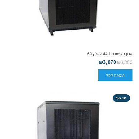
ארון תקשורת 44U עומק 60
₪
3,070
₪
3,300
הוספה לסל
מבצע!