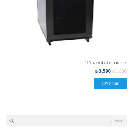
ארון שרתים 44U עומק 110
₪
3,590
₪
3,680
הוספה לסל
חיפוש: