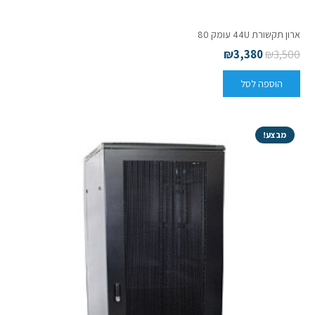
ארון תקשורת 44U עומק 80
₪
3,380
₪
3,500
הוספה לסל
מבצע!