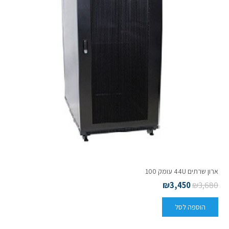
ארון שרתים 44U עומק 100
₪
3,450
₪
3,680
הוספה לסל