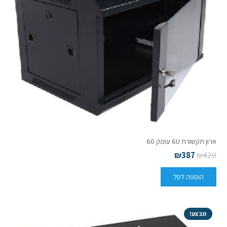
ארון תקשורת 6U עומק 60
₪
387
₪
420
הוספה לסל
מבצע!