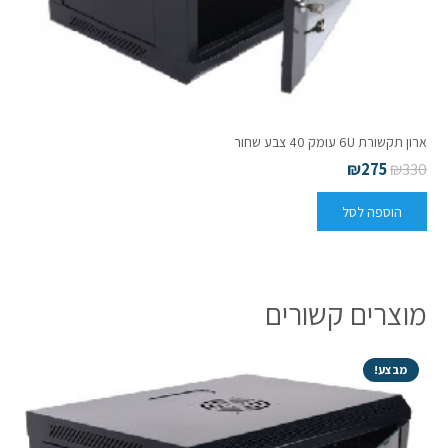
ארון תקשורת 6U עומק 40 צבע שחור
₪
275
₪
330
הוספה לסל
מוצרים קשורים
מבצע!