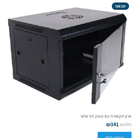
מבצע!
ארון תקשורת 6U עומק 50 שחור
₪
341
₪
390
הוספה לסל