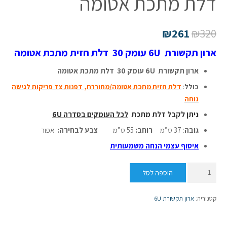
דלת מתכת אטומה
₪
261
₪
320
ארון תקשורת 6U עומק 30 דלת חזית מתכת אטומה
ארון תקשורת 6U עומק 30 דלת מתכת אטומה
כולל
:
דלת חזית מתכת אטומה/מחוררת, דפנות צד פריקות לגישה
נוחה
ניתן לקבל דלת מתכת
לכל העומקים בסדרה 6U
גובה
: 37 ס”מ
רוחב:
55 ס”מ
צבע לבחירה:
אפור
איסוף עצמי הנחה משמעותית
כמות
הוספה לסל
של
ארון
קטגוריה:
ארון תקשורת 6U
תקשורת
6U