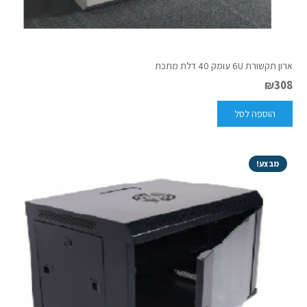
ארון תקשורת 6U עומק 40 דלת מתכת
₪
308
הוספה לסל
מבצע!