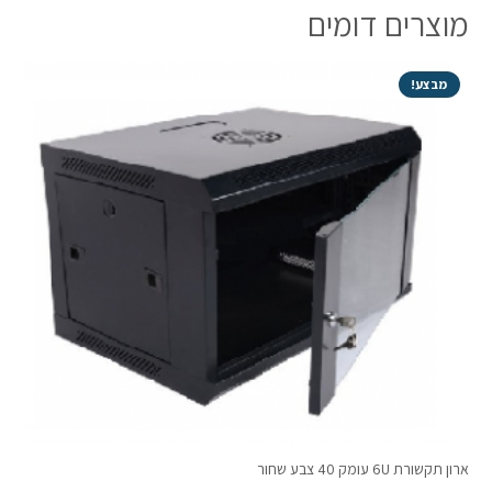
מוצרים דומים
30
שחור
כולל
מבצע!
דפנות
צד
פריקות
ארון תקשורת 6U עומק 40 צבע שחור