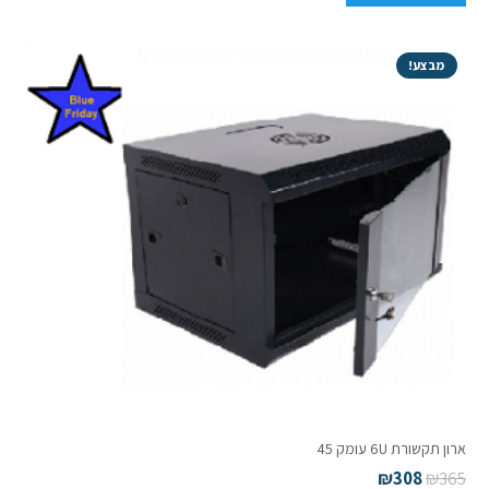
מבצע!
ארון תקשורת 6U עומק 45
₪
308
₪
365