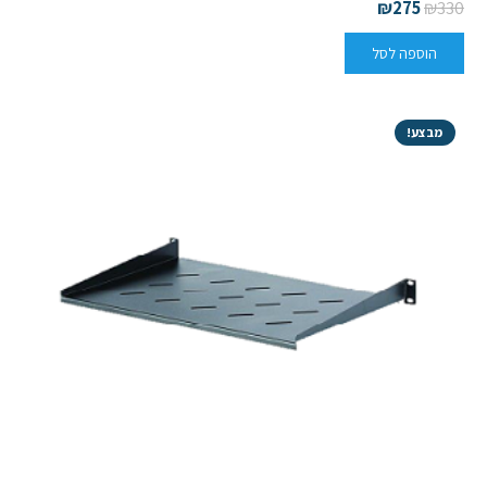
₪
275
₪
330
הוספה לסל
מבצע!