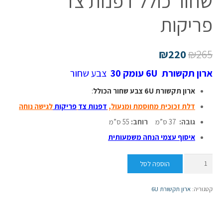
שחור כולל דפנות צד
פריקות
₪
220
₪
265
ארון תקשורת 6U עומק 30
צבע שחור
ארון תקשורת 6U צבע שחור הכולל
:
דלת זכוכית מחוסמת ומנעול
,
דפנות צד
פריקות
לגישה נוחה
גובה:
37 ס”מ
רוחב:
55 ס”מ
איסוף עצמי הנחה משמעותית
כמות
הוספה לסל
של
ארון
קטגוריה:
ארון תקשורת 6U
תקשורת
6U
עומק