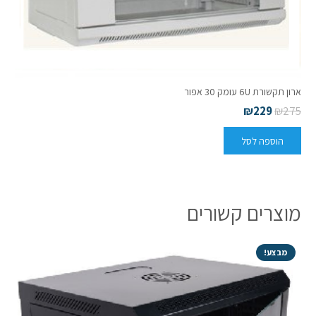
ארון תקשורת 6U עומק 30 אפור
₪
229
₪
275
הוספה לסל
מוצרים קשורים
מבצע!