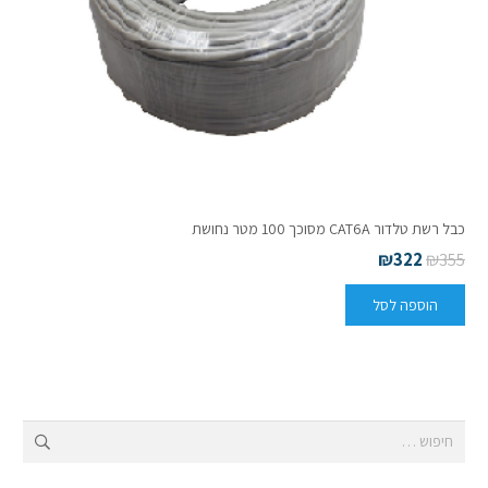
כבל רשת טלדור CAT6A מסוכך 100 מטר נחושת
₪
322
₪
355
הוספה לסל
חיפוש: