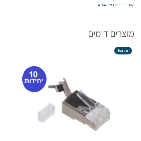
כבל
קטגוריה:
כבל רשת CAT6A
רשת
טלדור
CAT6A
מוצרים דומים
מסוכך
500
מטר
מבצע!
נחושת