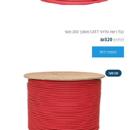
כבל רשת טלדור CAT7 מסוכך 100 מטר
₪
320
₪
350
הוספה לסל
מבצע!