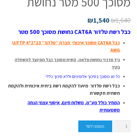
מסוכך 500 מטר נחושת
₪
1,540
₪
1,640
כבל רשת טלדור CAT6A נחושת מסוכך 500 מטר
כבל CAT6A מסוכך איכותי חברת “טלדור” U/FTP 4*2*23
AWG
גיד מרכזי נחושת מלאה, קשיח מסוכך כבל המיועד להשחלה
בקיר
כל זוג מסוכך בסיכוך אלומיניום וללא סיכוך כללי
כבל רשת טלדור מיועד להקמת רשת ביתית איכותית ולהקמת
תשתית תקשורת
המחיר כולל מע”מ, משלוח חינם,
איסוף עצמי הנחה
משמעותית
כמות
הוספה לסל
של