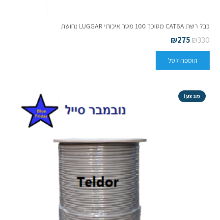
כבל רשת CAT6A מסוכך 100 מטר איכותי LUGGAR נחושת
₪
275
₪
330
הוספה לסל
מבצע!