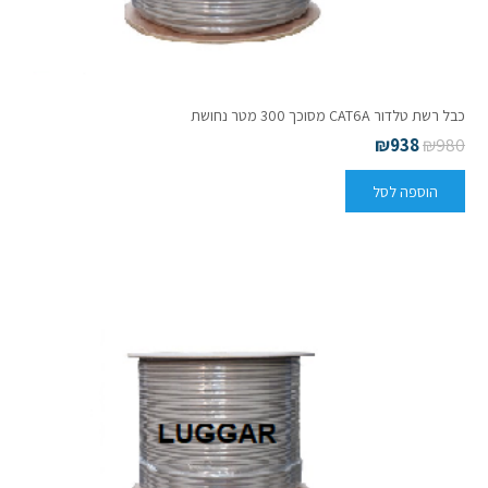
כבל רשת טלדור CAT6A מסוכך 300 מטר נחושת
₪
938
₪
980
הוספה לסל