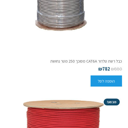
כבל רשת טלדור CAT6A מסוכך 250 מטר נחושת
₪
782
₪
880
הוספה לסל
מבצע!