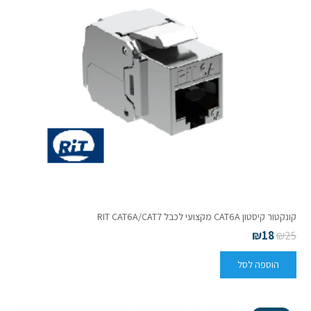
קונקטור קיסטון CAT6A מקצועי לכבל RIT CAT6A/CAT7
₪
18
₪
25
הוספה לסל