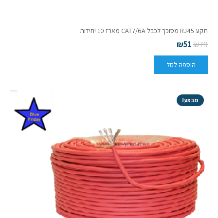
תקע RJ45 מסוכך לכבל CAT7/6A מארז 10 יחידות
₪
51
₪
79
הוספה לסל
מבצע!