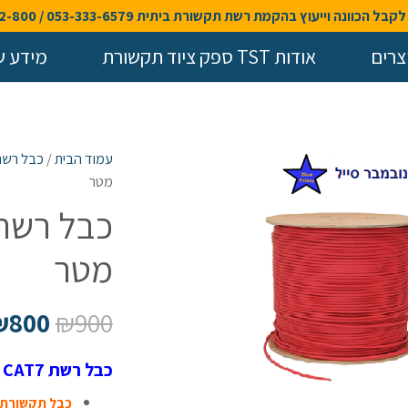
בל הכוונה וייעוץ בהקמת רשת תקשורת ביתית 053-333-6579 / 058-40-42-800
צרים
אודות TST ספק ציוד תקשורת
מידע ש
עמוד הבית
/
כבל רשת
מטר
מטר
₪
800
₪
900
כבל רשת CAT7 נחושת מסוכך 250 מטר תוצרת טלדור
כבל תקשורת ת