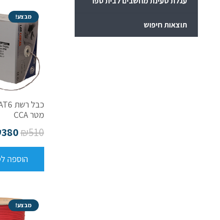
עגלת טעינת מחשבים לבית ספר
מבצע!
תוצאות חיפוש
מטר CCA
₪
380
₪
510
הוספה ל
מבצע!