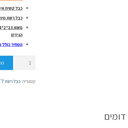
כבל קשיח איכ
כבל רשת מיו
 4*2*23 AWG
הגידים
המחיר כולל
מ
כמות
הו
של
כבל
רשת
קטגוריה:
כבל רשת CAT7
טלדור
CAT7
מסוכך
250
דומים
מטר