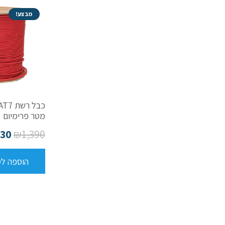
מבצע!
מטר פרימיום
230
₪
1,390
הוספה ל