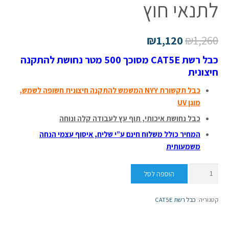
לתנאי חוץ
₪
1,120
₪
1,260
כבל רשת CAT5E מסוכך 500 מטר נחושת להתקנה
חיצונית
כבל תקשורת NYY המשמש להתקנה חיצונית חשופה לשמש,
מוגן UV
כבל נחושת איכותי, תוף עץ לעבודה קלה ונוחה
המחיר כולל משלוח חינם ע”י שליח,
איסוף עצמי הנחה
משמעותית
כמות
הוספה לסל
של
כבל
קטגוריה:
כבל רשת CAT5E
רשת
CAT5E