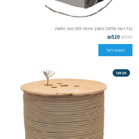
כבל רשת CAT5E מסוכך איכותי 305 מטר נחושת
₪
520
₪
590
הוספה לסל
מבצע!