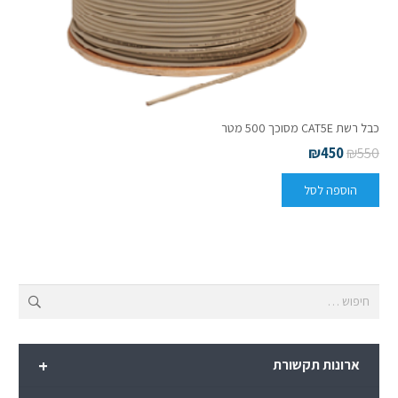
כבל רשת CAT5E מסוכך 500 מטר
₪
450
₪
550
הוספה לסל
חיפוש:
+
ארונות תקשורת