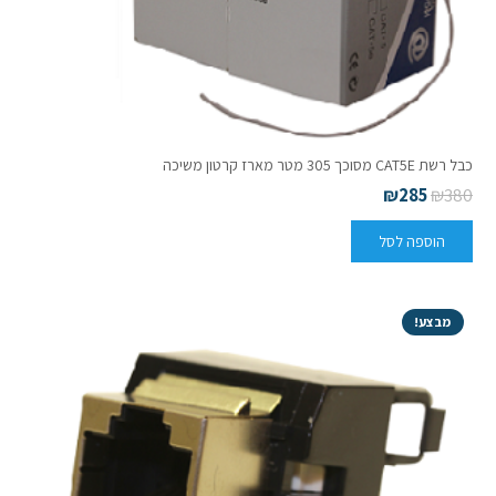
כבל רשת CAT5E מסוכך 305 מטר מארז קרטון משיכה
₪
285
₪
380
הוספה לסל
מבצע!