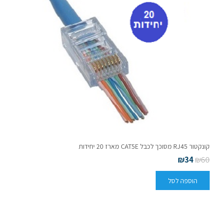
קונקטור RJ45 מסוכך לכבל CAT5E מארז 20 יחידות
₪
34
₪
60
הוספה לסל