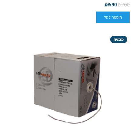
₪
590
₪
700
הוספה לסל
מבצע!