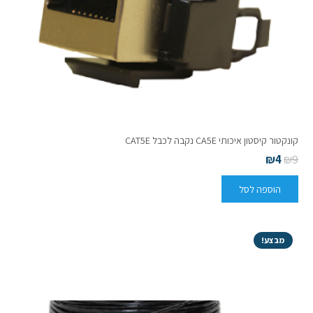
קונקטור קיסטון איכותי CA5E נקבה לכבל CAT5E
₪
4
₪
9
הוספה לסל
מבצע!