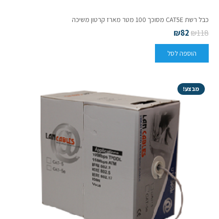
כבל רשת CAT5E מסוכך 100 מטר מארז קרטון משיכה
₪
82
₪
118
הוספה לסל
מבצע!