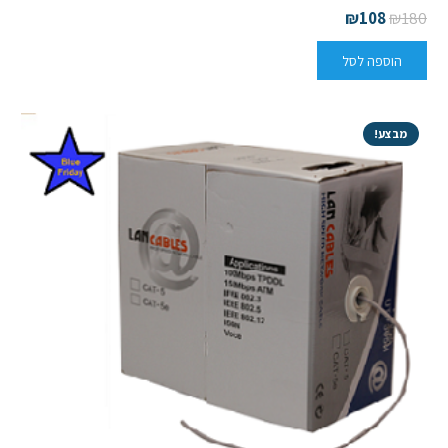
₪
108
₪
180
הוספה לסל
מבצע!