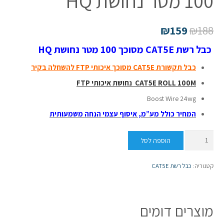
100 מטר נחושת HQ
₪
159
₪
188
כבל רשת CAT5E מסוכך 100 מטר נחושת HQ
כבל תקשורת CAT5E מסוכך איכותי FTP להשחלה בקיר
CAT5E ROLL 100M נחושת איכותי FTP
Boost Wire 24wg
המחיר כולל מע”מ, איסוף עצמי הנחה משמעותית
כמות
הוספה לסל
של
כבל
קטגוריה:
כבל רשת CAT5E
רשת
CAT5E
מסוכך
מוצרים דומים
100
מטר