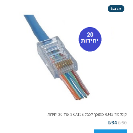
נחושת
מבצע!
HQ
קונקטור RJ45 מסוכך לכבל CAT5E מארז 20 יחידות
₪
34
₪
60