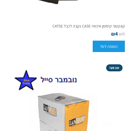
קונקטור קיסטון איכותי CA5E נקבה לכבל CAT5E
₪
4
₪
9
הוספה לסל
מבצע!