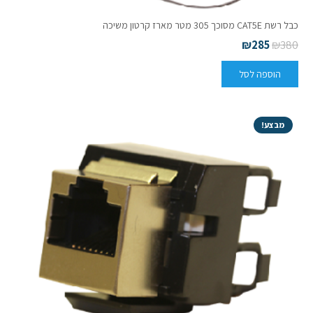
כבל רשת CAT5E מסוכך 305 מטר מארז קרטון משיכה
₪
285
₪
380
הוספה לסל
מבצע!