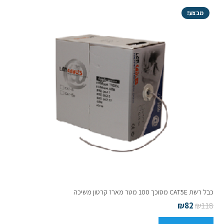
מבצע!
כבל רשת CAT5E מסוכך 100 מטר מארז קרטון משיכה
₪
82
₪
118