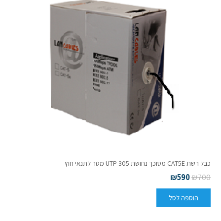
כבל רשת CAT5E מסוכך נחושת UTP 305 מטר לתנאי חוץ
₪
590
₪
700
הוספה לסל