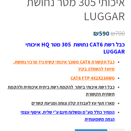
איכותי 305 מטר נחושת
LUGGAR
₪
590
₪
700
כבל רשת CAT6 נחושת 305 מטר HQ איכותי
LUGGAR
כבל תקשורת CAT6 מסוכך איכותי קשיח גיד מרכזי נחושת,
מיועד להשחלה בקיר
CAT6 FTP 4X2X23AWG
כבל רשת איכותי ביותר להקמת רשת ביתית איכותית ולהקמת
תשתית תקשורת
מארז תוף עץ לעבודה קלה ונוחה ומניעת קשרים
המחיר כולל מע”מ ומשלוח חינם ע”י שליח,
איסוף עצמי
הנחה משמעותית