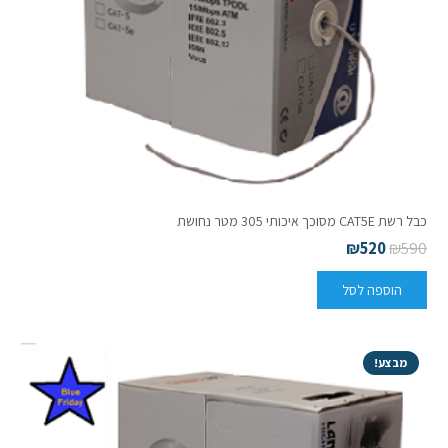
כבל רשת CAT5E מסוכך איכותי 305 מטר נחושת
₪
520
₪
590
הוספה לסל
מבצע!