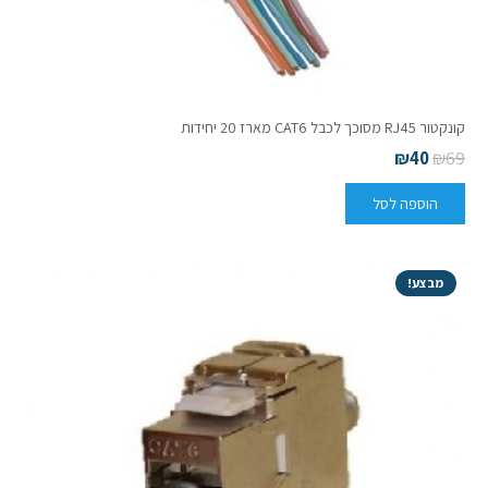
קונקטור RJ45 מסוכך לכבל CAT6 מארז 20 יחידות
₪
40
₪
69
הוספה לסל
מבצע!