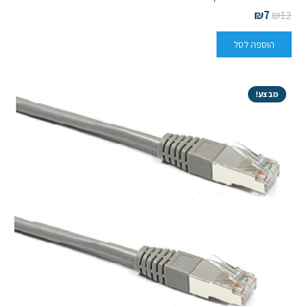
₪
7
₪
12
הוספה לסל
מבצע!