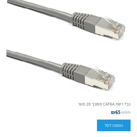
כבל רשת CAT6A מסוכך 20 מטר
₪
65
₪
88
הוספה לסל