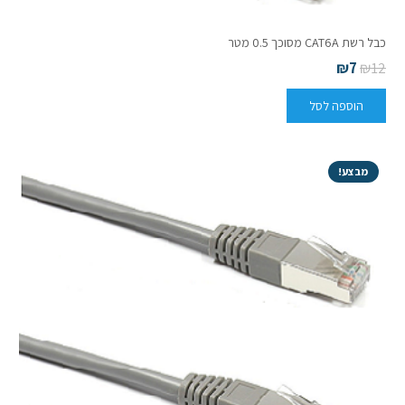
כבל רשת CAT6A מסוכך 0.5 מטר
₪
7
₪
12
הוספה לסל
מבצע!