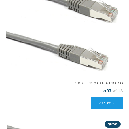
כבל רשת CAT6A מסוכך 30 מטר
₪
92
₪
118
הוספה לסל
מבצע!