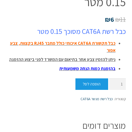
0.15 מטר
₪
6
₪
11
כבל רשת CAT6A מסוכך 0.15 מטר
כ
ב
ל תקשורת CAT6A איכותי כולל מחבר RJ45 בקצוות, צבע
אפור
ניתן להזמין צבע אחר בתיאום עם המשרד לפני ביצוע ההזמנה
בהזמנת כמות הנחה משמעותית
כמות
הוספה לסל
של
כבל
קטגוריה:
כבל רשת מגשר CAT6A
רשת
CAT6A
מסוכך
מוצרים דומים
0.15
מטר