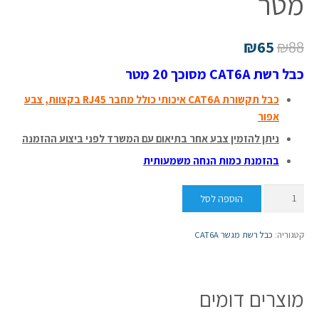
מטר
₪
65
₪
88
כבל רשת CAT6A מסוכך 20 מטר
כ
ב
ל תקשורת CAT6A איכותי כולל מחבר RJ45 בקצוות, צבע
אפור
ניתן להזמין צבע אחר בתיאום עם המשרד לפני ביצוע ההזמנה
בהזמנת כמות הנחה משמעותית
כמות
הוספה לסל
של
כבל
קטגוריה:
כבל רשת מגשר CAT6A
רשת
CAT6A
מסוכך
מוצרים דומים
20
מטר