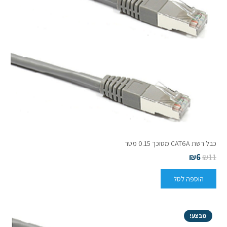
כבל רשת CAT6A מסוכך 0.15 מטר
₪
6
₪
11
הוספה לסל
מבצע!