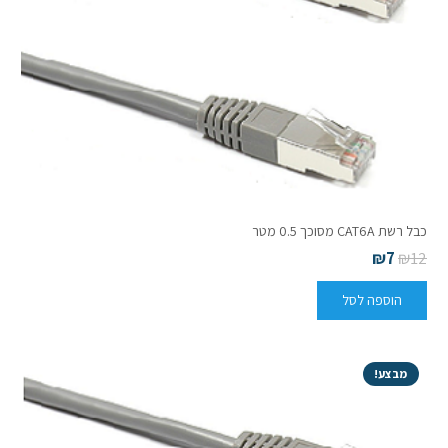
כבל רשת CAT6A מסוכך 0.5 מטר
₪
7
₪
12
הוספה לסל
מבצע!