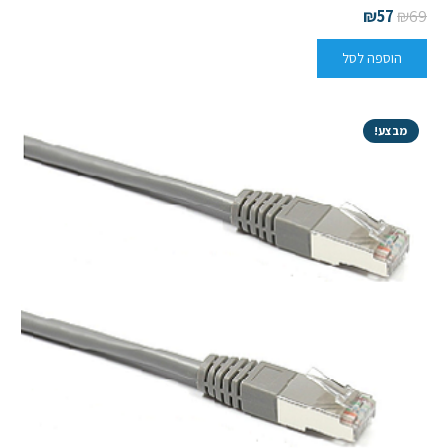
₪
57
₪
69
הוספה לסל
מבצע!