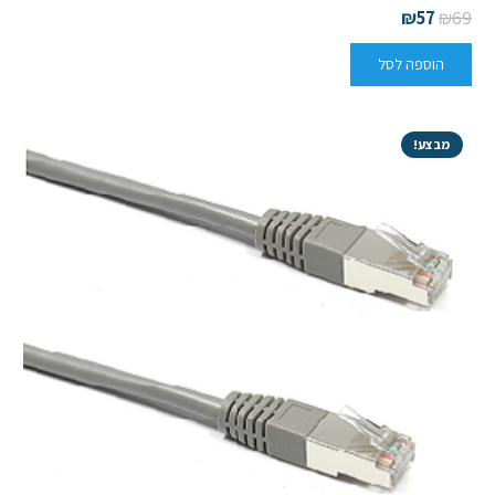
₪
57
₪
69
הוספה לסל
מבצע!