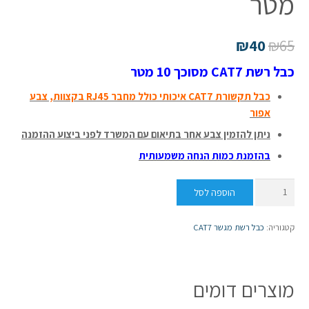
מטר
₪
40
₪
65
כבל רשת CAT7 מסוכך 10 מטר
כ
ב
ל תקשורת CAT7 איכותי כולל מחבר RJ45 בקצוות, צבע
אפור
ניתן להזמין צבע אחר בתיאום עם המשרד לפני ביצוע ההזמנה
בהזמנת כמות הנחה משמעותית
כמות
הוספה לסל
של
כבל
קטגוריה:
כבל רשת מגשר CAT7
רשת
CAT7
מסוכך
מוצרים דומים
10
מטר