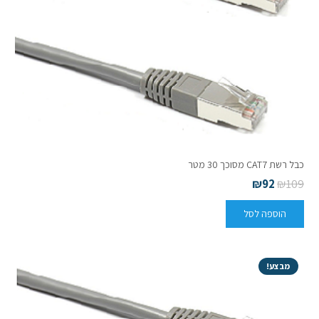
כבל רשת CAT7 מסוכך 30 מטר
₪
92
₪
109
הוספה לסל
מבצע!