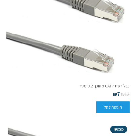
כבל רשת CAT7 מסוכך 0.2 מטר
₪
7
₪
12
הוספה לסל
מבצע!