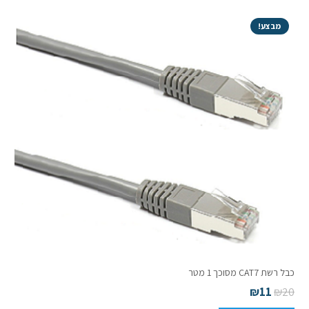
מטר
מארז
מבצע!
10
יחידות
כבל רשת CAT7 מסוכך 1 מטר
₪
11
₪
20