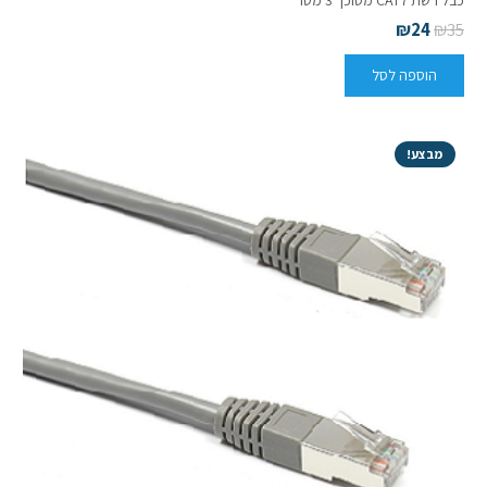
₪
24
₪
35
הוספה לסל
מבצע!