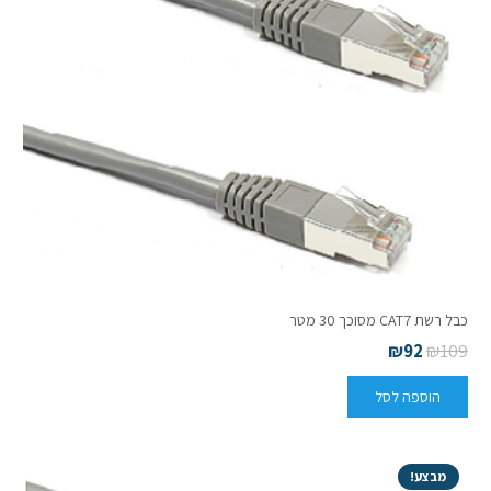
כבל רשת CAT7 מסוכך 30 מטר
₪
92
₪
109
הוספה לסל
מבצע!