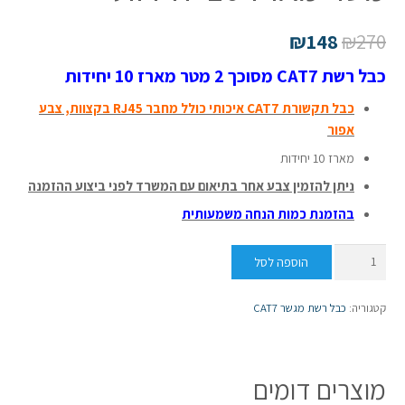
₪
148
₪
270
כבל רשת CAT7 מסוכך 2 מטר מארז 10 יחידות
כ
ב
ל תקשורת CAT7 איכותי כולל מחבר RJ45 בקצוות, צבע
אפור
מארז 10 יחידות
ניתן להזמין צבע אחר בתיאום עם המשרד לפני ביצוע ההזמנה
בהזמנת כמות הנחה משמעותית
כמות
הוספה לסל
של
כבל
קטגוריה:
כבל רשת מגשר CAT7
רשת
CAT7
מסוכך
מוצרים דומים
2