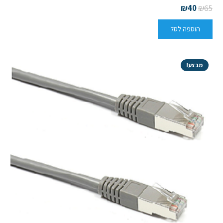
₪
40
₪
65
הוספה לסל
מבצע!