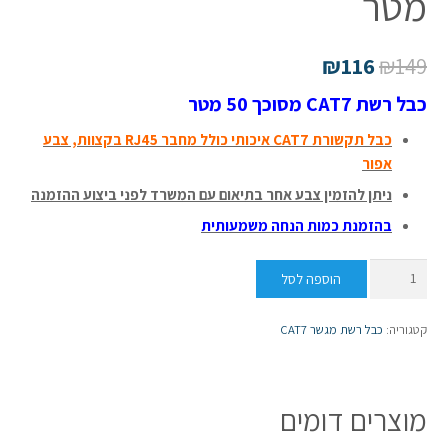
מטר
₪
116
₪
149
כבל רשת CAT7 מסוכך 50 מטר
כ
ב
ל תקשורת CAT7 איכותי כולל מחבר RJ45 בקצוות, צבע
אפור
ניתן להזמין צבע אחר בתיאום עם המשרד לפני ביצוע ההזמנה
בהזמנת כמות הנחה משמעותית
כמות
הוספה לסל
של
כבל
קטגוריה:
כבל רשת מגשר CAT7
רשת
CAT7
מסוכך
מוצרים דומים
50
מטר