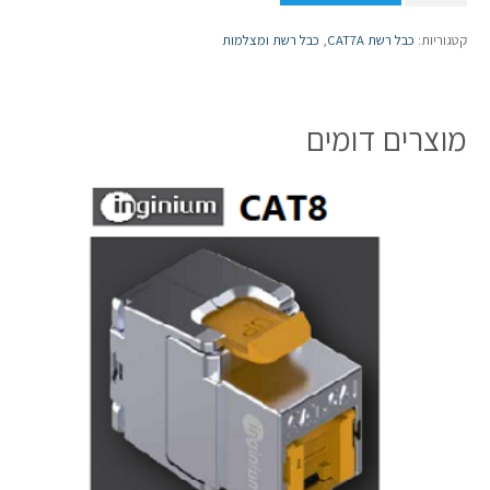
של
כבל
קטגוריות:
כבל רשת CAT7A
,
כבל רשת ומצלמות
רשת
CAT7A
איכותי
מוצרים דומים
מסוכך
500
מטר
ZLINK