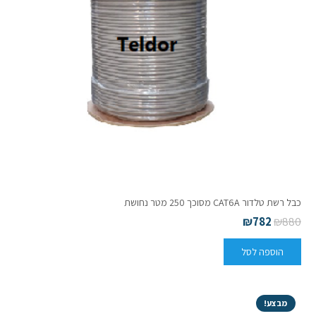
כבל רשת טלדור CAT6A מסוכך 250 מטר נחושת
₪
782
₪
880
הוספה לסל
מבצע!