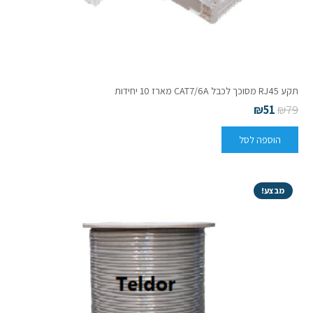
תקע RJ45 מסוכך לכבל CAT7/6A מארז 10 יחידות
₪
51
₪
79
הוספה לסל
מבצע!