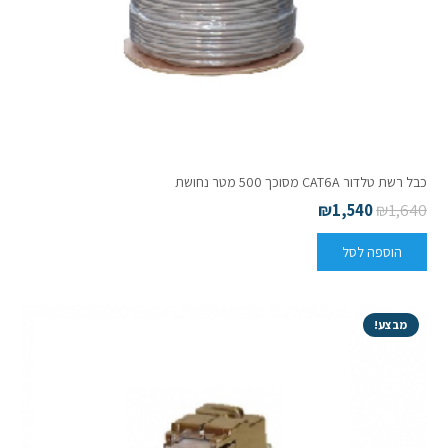
כבל רשת טלדור CAT6A מסוכך 500 מטר נחושת
₪
1,540
₪
1,640
הוספה לסל
מבצע!