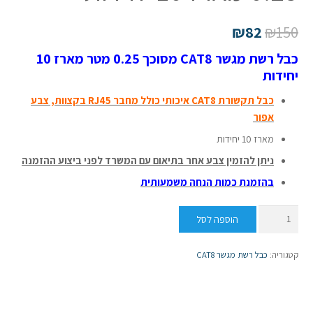
₪
82
₪
150
כבל רשת מגשר CAT8 מסוכך 0.25 מטר מארז 10
יחידות
כ
ב
ל תקשורת CAT8 איכותי כולל מחבר RJ45 בקצוות, צבע
אפור
מארז 10 יחידות
ניתן להזמין צבע אחר בתיאום עם המשרד לפני ביצוע ההזמנה
בהזמנת כמות הנחה משמעותית
כמות
הוספה לסל
של
כבל
קטגוריה:
כבל רשת מגשר CAT8
רשת
CAT8
מסוכך