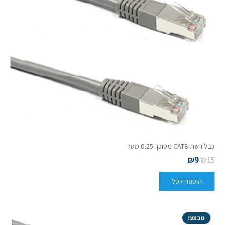
כבל רשת CAT8 מסוכך 0.25 מטר
₪
9
₪
15
הוספה לסל
מבצע!