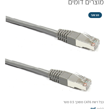
מוצרים דומים
0.25
מארז
10
מבצע!
יחידות
כבל רשת CAT6 מסוכך 0.5 מטר
₪
6
₪
10