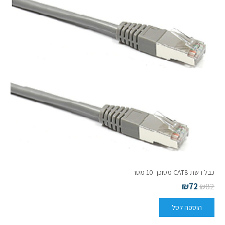
כבל רשת CAT8 מסוכך 10 מטר
₪
72
₪
82
הוספה לסל