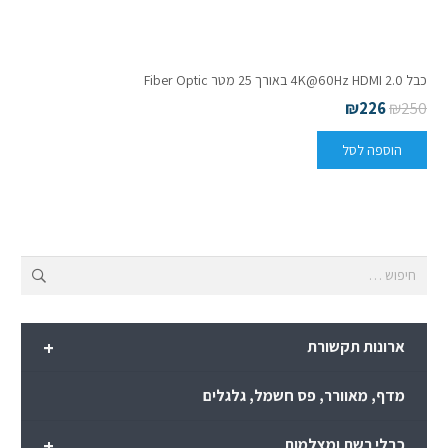
כבל 2.0 4K@60Hz HDMI באורך 25 מטר Fiber Optic
₪
226
₪
250
הוספה לסל
חיפוש:
+
ארונות תקשורת
מדף, מאוורר, פס חשמל, גלגלים
+
כבלי רשת ומצלמות