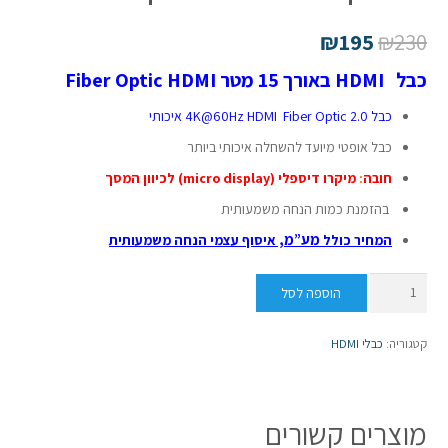
₪
195
₪
230
כבל HDMI באורך 15 מטר Fiber Optic HDMI
כבל 2.0 4K@60Hz HDMI Fiber Optic איכותי
כבל אופטי מיועד להשחלה איכותי ביותר
חובה
:
מיקרו דיספלי (micro display) לכיוון המסך
בהזמנת כמות הנחה משמעותית
מע”מ,
המחיר כולל
איסוף עצמי הנחה משמעותית
כמות
הוספה לסל
של
כבל
קטגוריה:
כבלי HDMI
2.0
4K@60Hz
HDMI
מוצרים קשורים
באורך