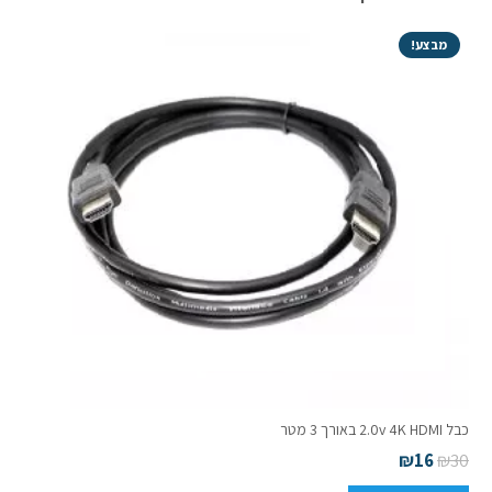
15
מטר
מבצע!
Fiber
Optic
כבל 2.0v 4K HDMI באורך 3 מטר
₪
16
₪
30