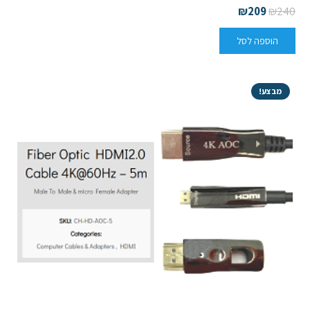
₪
209
₪
240
הוספה לסל
מבצע!