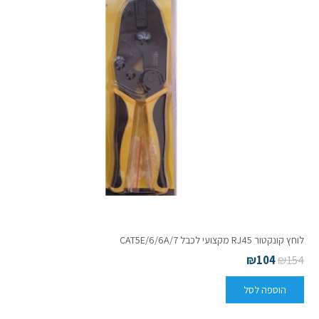
לוחץ קונקטור RJ45 מקצועי לכבל CAT5E/6/6A/7
₪
104
₪
154
הוספה לסל