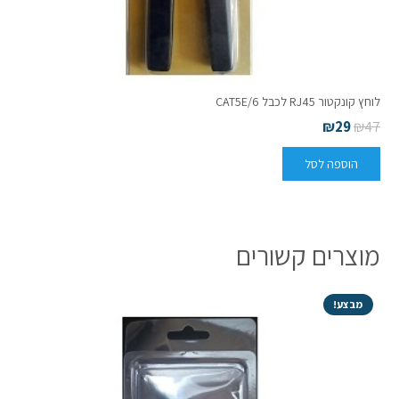
לוחץ קונקטור RJ45 לכבל CAT5E/6
₪
29
₪
47
הוספה לסל
מוצרים קשורים
מבצע!