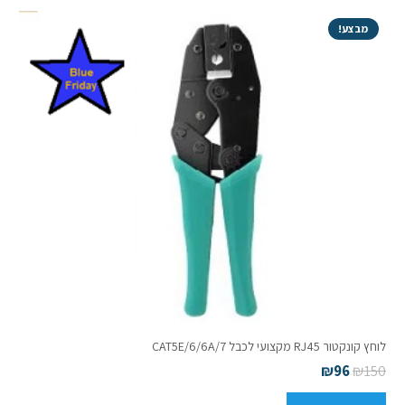
מבצע!
לוחץ קונקטור RJ45 מקצועי לכבל CAT5E/6/6A/7
₪
96
₪
150