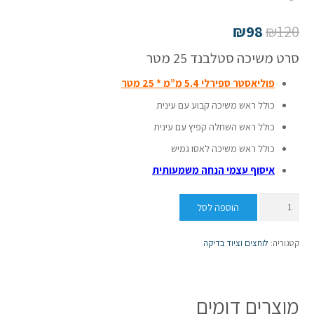
₪
98
₪
120
סרט משיכה סטלבנד 25 מטר
פוליאסטר ספירלי 5.4 מ”מ * 25 מטר
כולל ראש משיכה קבוע עם עינית
כולל ראש השחלה קפיץ עם עינית
כולל ראש משיכה לאסו גמיש
איסוף עצמי הנחה משמעותית
כמות
הוספה לסל
של
סרט
קטגוריה:
לוחצים וציוד בדיקה
משיכה
סטלבנד
25
מוצרים דומים
מטר