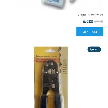
צלצלן איכותי מקצועי
₪
283
₪
340
הוספה לסל
מבצע!