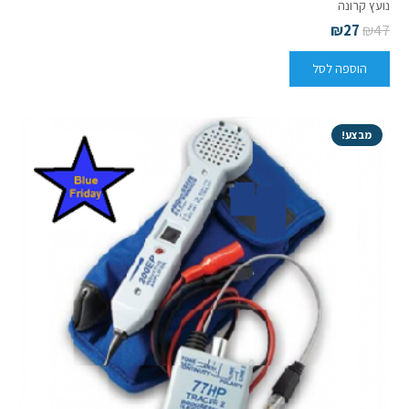
נועץ קרונה
₪
27
₪
47
הוספה לסל
מבצע!