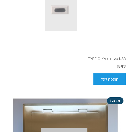
USB טעינה כולל TYPE C
₪
92
הוספה לסל
מבצע!