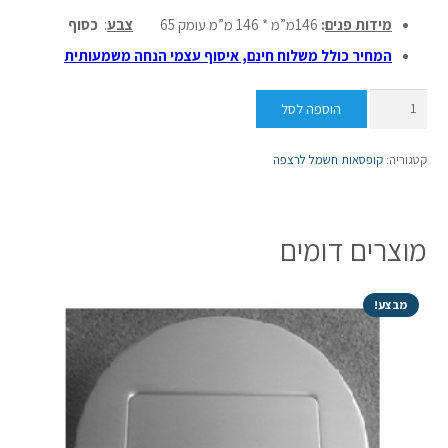
מידות פנים
:
146מ”מ * 146 מ”מ עומק 65
צבע
:
כסוף
המחיר כולל משלוח חינם,
איסוף עצמי הנחה משמעותית
כמות
הוספה לסל
של
קופסת
קטגוריה:
קופסאות חשמל לרצפה
חשמל
לרצפה
לחה
מוצרים דומים
3
מודול
כסוף
מבצע!
או
מוזהב