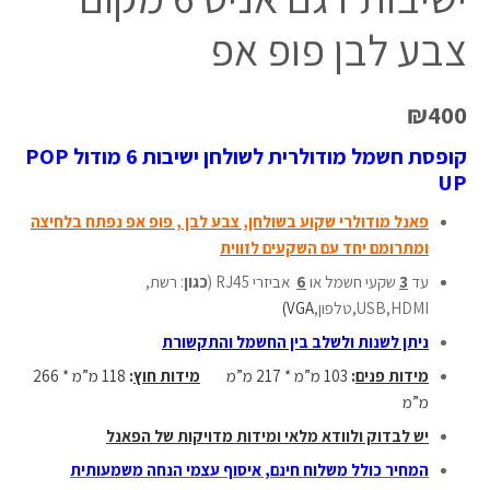
צבע לבן פופ אפ
₪
400
קופסת חשמל מודולרית לשולחן ישיבות 6 מודול POP
UP
פאנל מודולרי שקוע בשולחן, צבע לבן , פופ אפ
נפתח בלחיצה
ומתרומם יחד עם השקעים לזווית
עד
3
שקעי חשמל או
6
אביזרי RJ45 (
כגון
: רשת,
USB,HDMI,טלפון,
VGA)
ניתן לשנות ולשלב בין החשמל והתקשורת
מידות פנים
:
103 מ”מ * 217 מ”מ
מידות חוץ
:
118 מ”מ * 266
מ”מ
יש לבדוק ולוודא מלאי ומידות מדויקות של הפאנל
המחיר כולל משלוח חינם, איסוף עצמי הנחה משמעותית