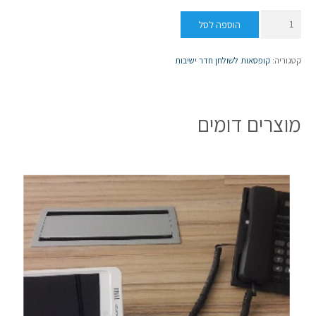
כמות
הוספה לסל
של
קופסת
קטגוריה:
קופסאות לשולחן חדר ישיבות
חשמל
לשולחן
ישיבות
מוצרים דומים
דגם
אניס
6
מקום
צבע
לבן
פופ
אפ