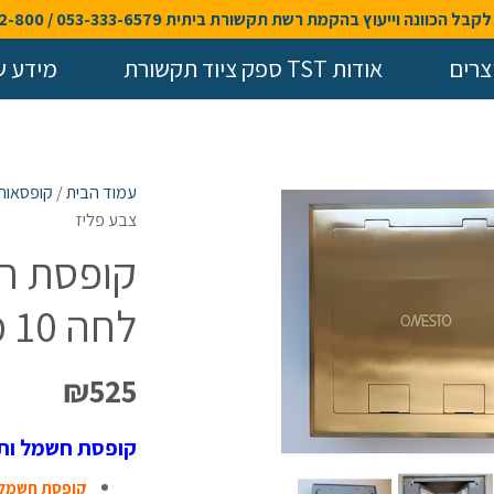
בל הכוונה וייעוץ בהקמת רשת תקשורת ביתית 053-333-6579 / 058-40-42-800
צרים
אודות TST ספק ציוד תקשורת
מידע ש
עמוד הבית
/
קופסאות
צבע פליז
קופסת ח
לחה 10 מודול צבע פליז
₪
525
קופסת חשמל ותקשורת
קופסת חשמל 