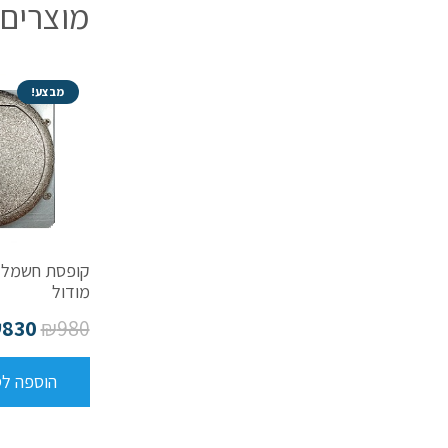
מוצרים 
מבצע!
מודול
₪
830
₪
980
הוספה ל