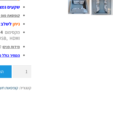
שקעים נמצא
קופסאת פופ אפ מודולרית עד 10
ניתן
לשלב
ח
מקסימום
4
USB, HDMI
מידות פנים
:
212 מ”
המחיר כולל מ
כמות
הו
של
קופסת
חשמל
קטגוריה:
קופסאות חש
מתכתית
לרצפה
יבשה
לחה