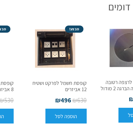
דומים
10
מודול
צבע
פליז
מבצע!
מבצע
לרצפה רטובה
קופסת חשמל לפרקט ושטיח
קופסת 
גה 2 מודול
12 אביזרים
8 אביזרים
₪
530
₪
496
₪
630
סל
הוספה לסל
הו