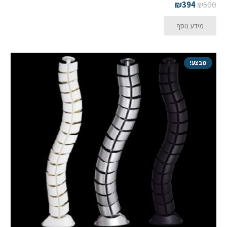
₪
394
₪
500
מידע נוסף
מבצע!