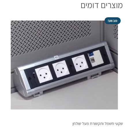
מוצרים דומים
מטר
רוחב
5
מבצע!
ס"מ
שקעי חשמל ותקשורת מעל שולחן