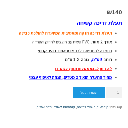
₪
140
תעלת דריכה קשיחה
תעלת דריכה חזקה ומאסיבית המיועדת להולכת כבילה
אורך 2 מטר,
PVC קשיח עם חוצצים לחיזוק והפרדה
התמונה להמחשה בלבד
צבע אפור בהיר קרמי
רוחב
5 ס”מ,
גובה 1.2 ס”מ
לא ניתן לבצע משלוח מחוץ לגוש דן
מחיר התעלה הוא ל 2 מטרים, הנחה לאיסוף עצמי
כמות
הוספה לסל
של
תעלת
קטגוריות:
קופסאות חשמל לרצפה
,
קופסאות לשולחן חדר ישיבות
דריכה
קשיחה
2