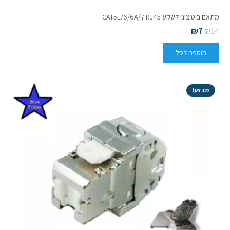
מתאם ביטוצינו לשקע CAT5E/6/6A/7 RJ45
₪
7
₪
14
הוספה לסל
מבצע!