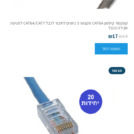
קונקטור קיסטון CAT6A מקצועי 3 כיוונים לחיבור לכבל CAT6A/CAT7 למניעת
שבירה בכבל
₪
17
₪
24
הוספה לסל
מבצע!