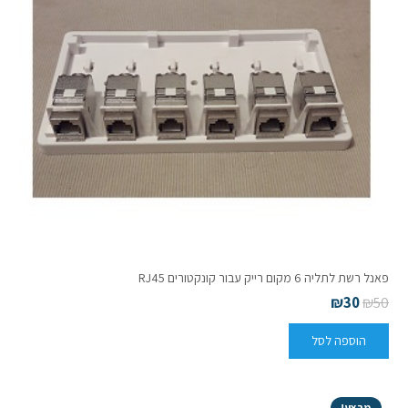
פאנל רשת לתליה 6 מקום רייק עבור קונקטורים RJ45
₪
30
₪
50
הוספה לסל
מבצע!