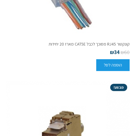
קונקטור RJ45 מסוכך לכבל CAT5E מארז 20 יחידות
₪
34
₪
60
הוספה לסל
מבצע!