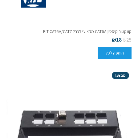
קונקטור קיסטון CAT6A מקצועי לכבל RIT CAT6A/CAT7
₪
18
₪
25
הוספה לסל
מבצע!