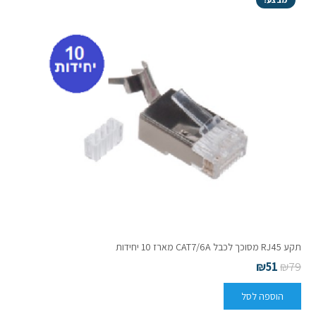
תקע RJ45 מסוכך לכבל CAT7/6A מארז 10 יחידות
₪
51
₪
79
הוספה לסל