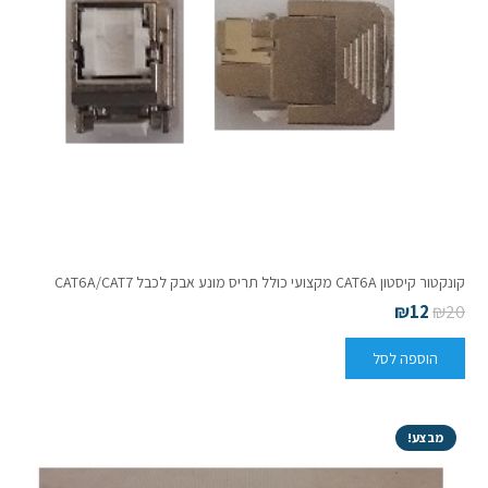
קונקטור קיסטון CAT6A מקצועי כולל תריס מונע אבק לכבל CAT6A/CAT7
₪
12
₪
20
הוספה לסל
מבצע!