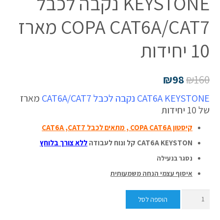
KEYSTONE נקבה לכבל
COPA CAT6A/CAT7 מארז
10 יחידות
₪
98
₪
160
CAT6A KEYSTONE נקבה לכבל CAT6A/CAT7
מארז
של 10 יחידות
קיסטון COPA CAT6A , מתאים לכבל CAT6A ,CAT7
CAT6A KEYSTON קל ונוח לעבודה
ללא צורך בלוחץ
נסגר בנעילה
איסוף עצמי הנחה משמעותית
כמות
הוספה לסל
של
קונקטור